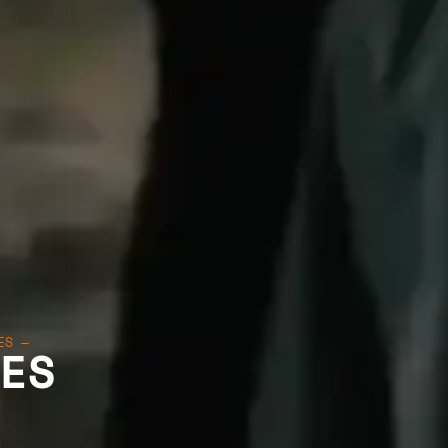
ES —
NES