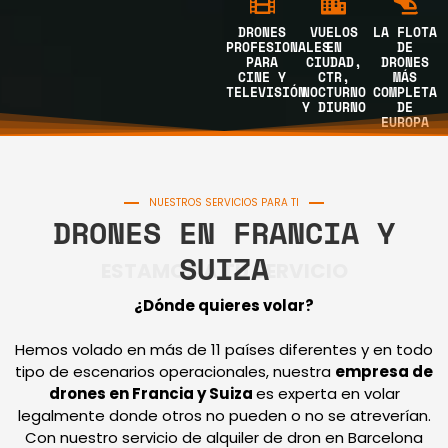
DRONES
VUELOS
LA FLOTA
PROFESIONALES
EN
DE
PARA
CIUDAD,
DRONES
CINE Y
CTR,
MÁS
TELEVISIÓN
NOCTURNO
COMPLETA
Y DIURNO
DE
EUROPA
NUESTROS SERVICIOS PARA TI
DRONES EN FRANCIA Y
SUIZA
ESTAMOS A TU SERVICIO
¿Dónde quieres volar?
Hemos volado en más de 11 países diferentes y en todo
tipo de escenarios operacionales, nuestra
empresa de
drones en Francia y Suiza
es experta en volar
legalmente donde otros no pueden o no se atreverían.
Con nuestro servicio de alquiler de dron en Barcelona