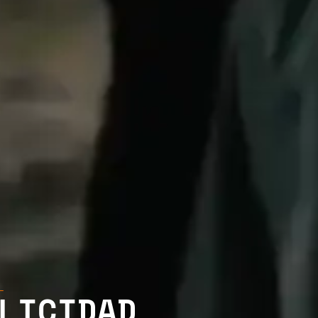
—
LICIDAD