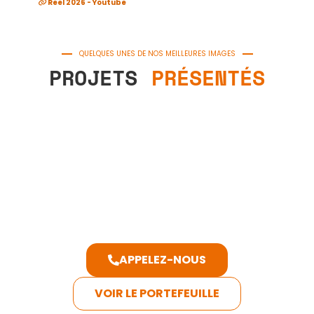
Reel 2026 - Youtube
Th
A
QUELQUES UNES DE NOS MEILLEURES IMAGES
ne
e
PROJETS
PRÉSENTÉS
Po
t
71
S
Sp
C
RS
APPELEZ-NOUS
VOIR LE PORTEFEUILLE