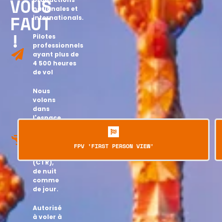
VOUS
nationales et
FAUT
internationals.
!
Pilotes
professionnels
ayant plus de
4 500 heures
de vol
Nous
volons
dans
l'espace
aérien
contrôlé
de la
FPV 'FIRST PERSON VIEW'
ville
(CTR),
de nuit
comme
de jour.
Autorisé
à voler à