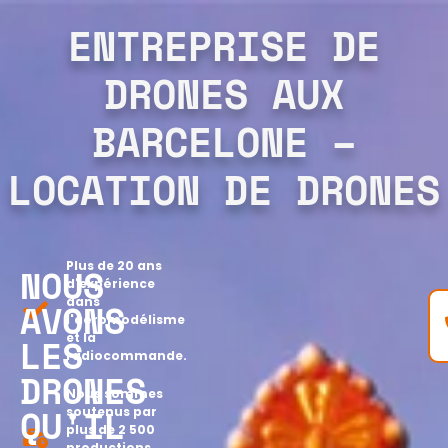
ENTREPRISE DE
DRONES AUX
BARCELONE –
LOCATION DE DRONES
Plus de 20 ans
NOUS
d'expérience
dans
AVONS
l'aéromodélisme
et la
LES
radiocommande.
DRONES
Nous sommes
QU'IL
soutenus par
plus de 2 500
productions