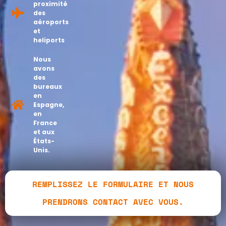
proximité
des
aéroports
et
heliports
Nous
avons
des
bureaux
en
Espagne,
en
France
et aux
États-
Unis.
REMPLISSEZ LE FORMULAIRE ET NOUS
PRENDRONS CONTACT AVEC VOUS.