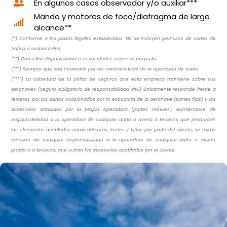
En algunos casos observador y/o auxiliar***
Mando y motores de foco/diafragma de largo
alcance**
(*) Conforme a los plazos legales establecidos. No se incluyen permisos de cortes de
tráfico o ambientales.
(**) Consultar disponibilidad o necesidades según el proyecto.
(***) Siempre que sea necesario por las características de la operación de vuelo
(****) La cobertura de la póliza de seguros que esta empresa mantiene sobre sus
aeronaves (seguro obligatorio de responsabilidad civil) únicamente responde frente a
terceros por los daños ocasionados por la estructura de la aeronave (partes fijas) y los
accesorios añadidos por la propia operadora (partes móviles), eximiéndose de
responsabilidad a la operadora de cualquier daño o avería a terceros que produzcan
los elementos acoplados como cámaras, lentes y filtros por parte del cliente, se exime
también de cualquier responsabilidad a la operadora de cualquier daño o avería,
propio o a terceros, que sufran los accesorios acoplados por el cliente.