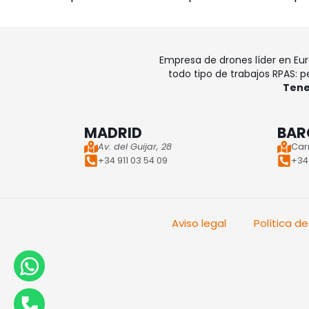
Empresa de drones líder en Eu
todo tipo de trabajos RPAS: pe
Tene
MADRID
BAR
Av. del Guijar, 28
Car
+34 911 03 54 09
+34 
Aviso legal
Política d