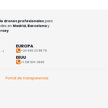
de drones profesionales
para
Sedes en
Madrid, Barcelona
y
ersey
.
EUROPA
+34 646 23 88 79
 -1
EEUU
+1 318 914-3845
Portal de transparencia