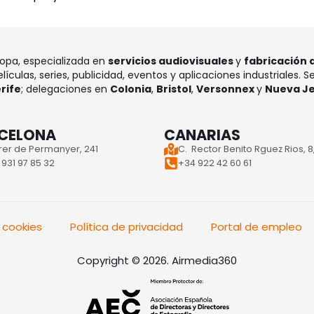
ropa, especializada en
servicios audiovisuales
y
fabricación 
lículas, series, publicidad, eventos y aplicaciones industriales. 
rife
; delegaciones en
Colonia
,
Bristol
,
Versonnex
y
Nueva J
CELONA
CANARIAS
rer de Permanyer, 241
C. Rector Benito Rguez Rios, 8,
931 97 85 32
+34 922 42 60 61
e cookies
Política de privacidad
Portal de empleo
Copyright © 2026. Airmedia360