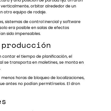
tura y una posición de partida fija. Un dron
verticalmente, orbitar alrededor de un
n otro equipo de rodaje.
es, sistemas de control inercial y software
olo era posible en salas de efectos
ían sido impensables.
 producción
 contar el tiempo de planificación, el
al se transporta en maletines, se monta en
.
: menos horas de bloqueo de localizaciones,
que antes no podían permitírselos. El dron
es