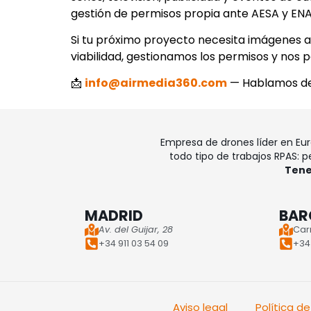
gestión de permisos propia ante AESA y ENAI
Si tu próximo proyecto necesita imágenes a
viabilidad, gestionamos los permisos y nos 
📩
info@airmedia360.com
— Hablamos de
Empresa de drones líder en Eu
todo tipo de trabajos RPAS: pe
Tene
MADRID
BAR
Av. del Guijar, 28
Car
+34 911 03 54 09
+34 
Aviso legal
Política d