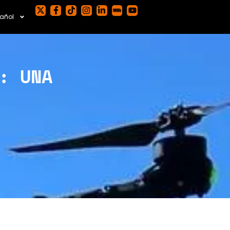
añol
: UNA