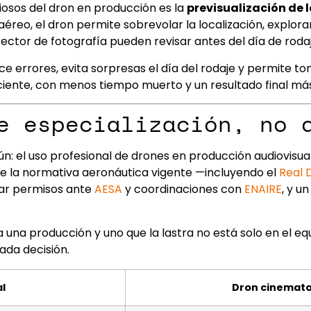
iosos del dron en producción es la
previsualización de 
reo, el dron permite sobrevolar la localización, explorar
irector de fotografía pueden revisar antes del día de rodaj
ce errores, evita sorpresas el día del rodaje y permite t
iciente, con menos tiempo muerto y un resultado final más
e especialización, no 
: el uso profesional de drones en producción audiovisual
e la normativa aeronáutica vigente —incluyendo el
Real 
ar permisos ante
AESA
y coordinaciones con
ENAIRE
, y u
 una producción y uno que la lastra no está solo en el eq
cada decisión.
l
Dron cinemato