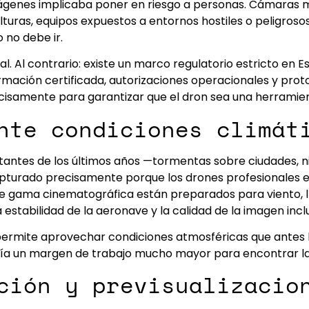
ágenes implicaba poner en riesgo a personas. Cámaras m
uras, equipos expuestos a entornos hostiles o peligrosos.
 no debe ir.
vial. Al contrario: existe un marco regulatorio estricto e
rmación certificada, autorizaciones operacionales y prot
ecisamente para garantizar que el dron sea una herramien
nte condiciones climát
antes de los últimos años —tormentas sobre ciudades, n
turado precisamente porque los drones profesionales e
 gama cinematográfica están preparados para viento, lluvi
 estabilidad de la aeronave y la calidad de la imagen in
permite aprovechar condiciones atmosféricas que antes h
afía un margen de trabajo mucho mayor para encontrar la
ación y previsualizacio