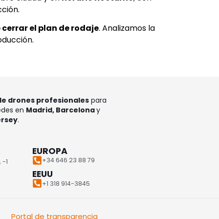
cción.
cerrar el plan de rodaje
. Analizamos la
oducción.
de drones profesionales
para
Sedes en
Madrid, Barcelona
y
ersey
.
EUROPA
+34 646 23 88 79
 -1
EEUU
+1 318 914-3845
Portal de transparencia