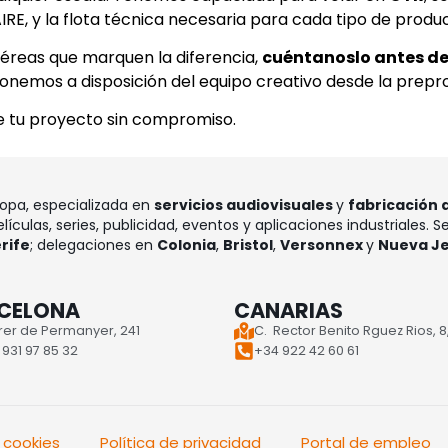
RE, y la flota técnica necesaria para cada tipo de produ
éreas que marquen la diferencia,
cuéntanoslo antes de 
ponemos a disposición del equipo creativo desde la prepr
 tu proyecto sin compromiso.
ropa, especializada en
servicios audiovisuales
y
fabricación 
lículas, series, publicidad, eventos y aplicaciones industriales. 
rife
; delegaciones en
Colonia
,
Bristol
,
Versonnex
y
Nueva J
CELONA
CANARIAS
rer de Permanyer, 241
C. Rector Benito Rguez Rios, 8,
931 97 85 32
+34 922 42 60 61
e cookies
Política de privacidad
Portal de empleo