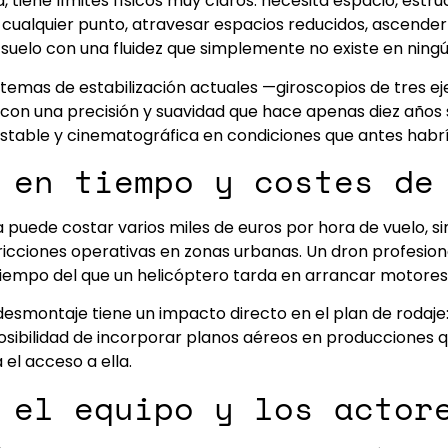
tiene límites físicos muy claros: necesita espacio, estruc
ualquier punto, atravesar espacios reducidos, ascender 
uelo con una fluidez que simplemente no existe en ningú
istemas de estabilización actuales —giroscopios de tres ej
n una precisión y suavidad que hace apenas diez años s
, estable y cinematográfica en condiciones que antes habr
l en tiempo y costes de
puede costar varios miles de euros por hora de vuelo, sin
ricciones operativas en zonas urbanas. Un dron profesion
tiempo del que un helicóptero tarda en arrancar motores
desmontaje tiene un impacto directo en el plan de rodaje
 posibilidad de incorporar planos aéreos en producciones 
el acceso a ella.
 el equipo y los actor