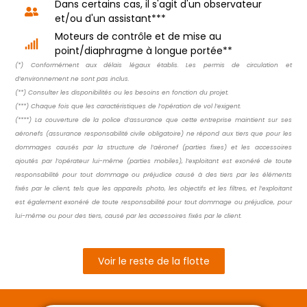
Dans certains cas, il s'agit d'un observateur
et/ou d'un assistant***
Moteurs de contrôle et de mise au
point/diaphragme à longue portée**
(*) Conformément aux délais légaux établis. Les permis de circulation et
d’environnement ne sont pas inclus.
(**) Consulter les disponibilités ou les besoins en fonction du projet.
(***) Chaque fois que les caractéristiques de l’opération de vol l’exigent.
(****) La couverture de la police d’assurance que cette entreprise maintient sur ses
aéronefs (assurance responsabilité civile obligatoire) ne répond aux tiers que pour les
dommages causés par la structure de l’aéronef (parties fixes) et les accessoires
ajoutés par l’opérateur lui-même (parties mobiles), l’exploitant est exonéré de toute
responsabilité pour tout dommage ou préjudice causé à des tiers par les éléments
fixés par le client, tels que les appareils photo, les objectifs et les filtres, et l’exploitant
est également exonéré de toute responsabilité pour tout dommage ou préjudice, pour
lui-même ou pour des tiers, causé par les accessoires fixés par le client.
Voir le reste de la flotte