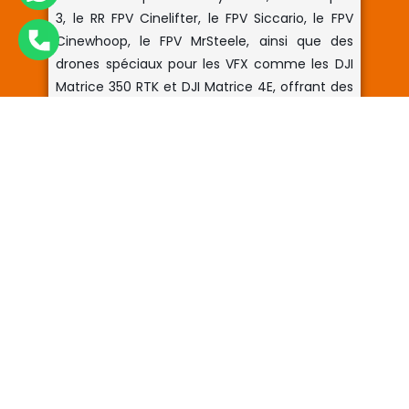
3, le RR FPV Cinelifter, le FPV Siccario, le FPV
Cinewhoop, le FPV MrSteele, ainsi que des
drones spéciaux pour les VFX comme les DJI
Matrice 350 RTK et DJI Matrice 4E, offrant des
perspectives aériennes uniques pour les
grandes productions.
Nous fabriquons des
drones sur mesure dans nos ateliers
, de
l’équipement portable aux systèmes à grande
échelle, et nous fournissons des services
complets avec pilotes, techniciens et
cadreurs, ainsi que des équipements
auxiliaires comme la Cable Cam, pour
garantir des prises de vue d’excellence dans
n’importe quel environnement. Nous
intervenons dans toutes les communautés
autonomes d’Espagne et
dans plus de 11
pays
, dont l’Allemagne, le Portugal, le Maroc,
le Mexique, les États-Unis, l’Afrique du Sud et