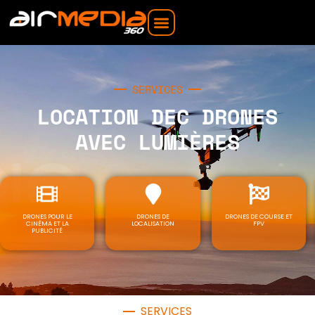
SERVICES
LOCATION DEC DRONES
AVEC LUMIÈRES
DRONES POUR LE
DRONES DE
DRONES DE COURSE ET
CINÉMA ET LA
LOCALISATION
FPV
PUBLICITÉ
SERVICES